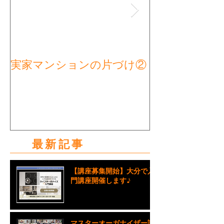
実家マンションの片づけ②
実家マンショ
タート①
最新記事
【講座募集開始】大分で入
門講座開催します♪