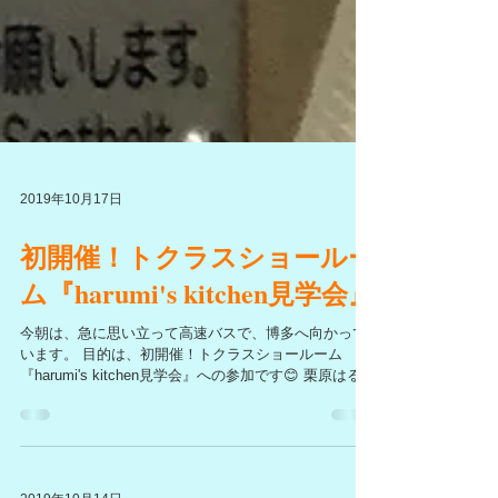
2019年10月17日
初開催！トクラスショールー
ム『harumi's kitchen見学会』
今朝は、急に思い立って高速バスで、博多へ向かって
います。 目的は、初開催！トクラスショールーム
『harumi's kitchen見学会』への参加です😊 栗原はるみ
さんプロデュースのキッチンを見ることができて、案
内役がLOと聞いて行きたくなりました👍...