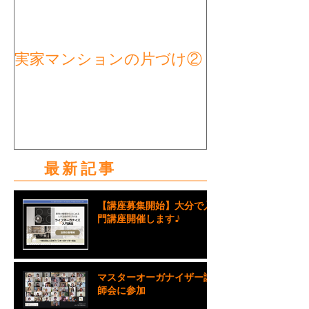
実家マンションの片づけ②
実家マンショ
タート①
最新記事
【講座募集開始】大分で入
門講座開催します♪
マスターオーガナイザー講