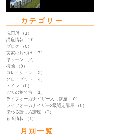
カテゴリー
洗面所
（1）
1件の記事
講座情報
（9）
9件の記事
ブログ
（5）
5件の記事
実家の片づけ
（7）
7件の記事
キッチン
（2）
2件の記事
掃除
（0）
0件の記事
コレクション
（2）
2件の記事
クローゼット
（4）
4件の記事
トイレ
（0）
0件の記事
ごみの捨て方
（1）
1件の記事
ライフオーガナイザー入門講座
（0）
0件の記事
ライフオーガナイザー2級認定講座
（0）
0件の記事
伝わる話し方講座
（0）
0件の記事
新着情報
（1）
1件の記事