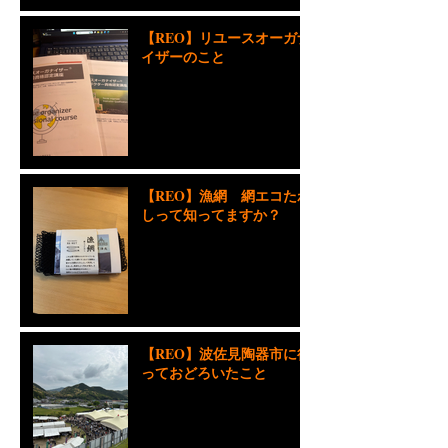
師会に参加
【REO】リユースオーガナ
イザーのこと
【REO】漁網 網エコたわ
しって知ってますか？
【REO】波佐見陶器市に行
っておどろいたこと