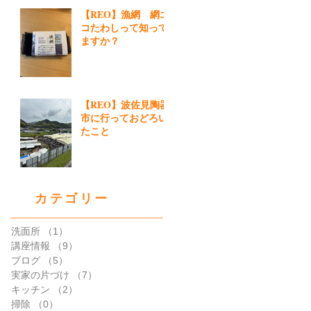
【REO】漁網 網エ
コたわしって知って
ますか？
【REO】波佐見陶器
市に行っておどろい
たこと
カテゴリー
洗面所
（1）
1件の記事
講座情報
（9）
9件の記事
ブログ
（5）
5件の記事
実家の片づけ
（7）
7件の記事
キッチン
（2）
2件の記事
掃除
（0）
0件の記事