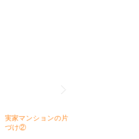
台
断
登
実家マンションの片
実家マンションの片
づけ②
づけスタート①