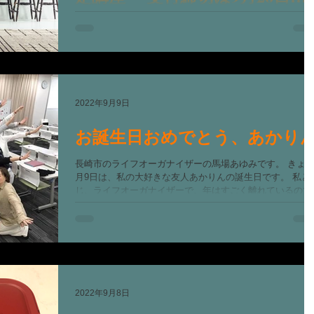
（月）
片づけは、苦手ですか？ それを感じるのはどんな時です
か？ ・片づけても、すぐ散らかる ・物が捨てられない ・物
が多すぎる ・どこから片づけていいのか、わからない ・
族が片づけてくれない ・あるはずなのに、必要なものが
つからない...
2022年9月9日
お誕生日おめでとう、あかり
長崎市のライフオーガナイザーの馬場あゆみです。 きょう
月9日は、私の大好きな友人あかりんの誕生日です。 私と
じ、ライフオーガナイザーで、年はすごく離れているので
が 彼女の笑顔や、話し方や、ブログに綴られる思いやそ
チャーミングな文章に虜になりました。...
2022年9月8日