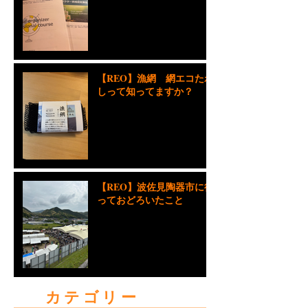
イザーのこと
【REO】漁網 網エコたわ
しって知ってますか？
【REO】波佐見陶器市に行
っておどろいたこと