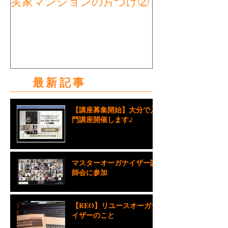
実家マンションの片づけ②
実家マンショ
タート①
最新記事
【講座募集開始】大分で入
門講座開催します♪
マスターオーガナイザー講
師会に参加
【REO】リユースオーガナ