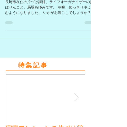
しませんか
長崎市在住の片づけ講師、ライフオーガナイザーのば
ばりんこと、馬場あゆみです。 朝晩、めっきり冷え込
むようになりました。 いかがお過ごしでしょうか？ 私
は、寒暖差があり過ぎて、毎朝「何着たらいいの？」
とぼやいています。 朝晩が冷え込むので、パジャマの
見直ししませんか？...
特集記事