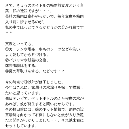
さて、きょうのタイトルの梅雨前支度という言
葉、私の造語ですが・・・。
長崎の梅雨は案外やっかいで、毎年支度を梅雨
入り前に済ませるのが、
私の中でほっとできるかどうかの分かれ目です
＾＾
支度といっても、
①カーテンや毛布、冬ものシーツなどを洗い、
よく乾してから片づける。
②パジャマや肌着の交換。
③害虫駆除をする。
④庭の草取りをする。などです＾＾
今の時点で③以外が修了しました。
今年はこれに、家周りの水溜りを探して撲滅し
たいと思っています。
先日テレビで、ペットボトルのふた程度の水が
あれば、蚊が発生すると聞いたからです。
その数日前には、娘のネット情報で、網戸の設
置場所は向かって右側にしないと蚊が入り放題
だと聞きがっかりしました・・。それ以来右に
セットしています。