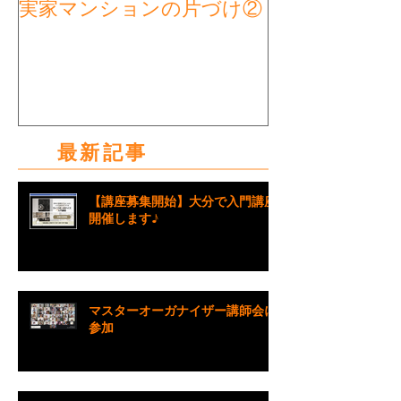
実家マンションの片づけ②
実家マンショ
タート①
最新記事
【講座募集開始】大分で入門講座
開催します♪
マスターオーガナイザー講師会に
参加