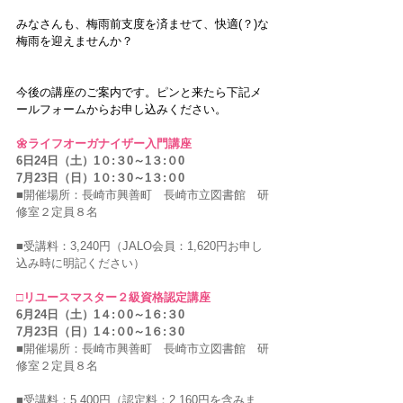
みなさんも、梅雨前支度を済ませて、快適(？)な
梅雨を迎えませんか？
今後の講座のご案内です。ピンと来たら下記メ
ールフォームからお申し込みください。
🌼ライフオーガナイザー入門講座
6日24日（土）1０:３0～1３:０0
7月23日（日）1０:３0～1３:０0
■開催場所：長崎市興善町　長崎市立図書館　研
修室２定員８名
■受講料：3,240円（JALO会員：1,620円お申し
込み時に明記ください）
□リユースマスター２級資格認定講座
6月24日（土）1４:０0～1６:３0
7月23日（日）1４:０0～1６:３0
■開催場所：長崎市興善町　長崎市立図書館　研
修室２定員８名
■受講料：5,400円（認定料：2,160円を含みま