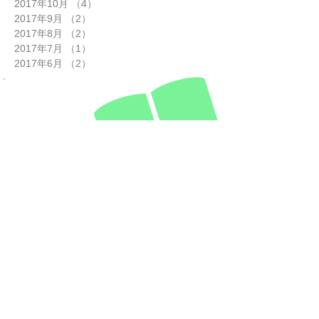
2017年10月
（4）
4件の記事
2017年9月
（2）
2件の記事
2017年8月
（2）
2件の記事
2017年7月
（1）
1件の記事
2017年6月
（2）
2件の記事
最新講座情報
8月24日（土）※残席２
名
開催最少人数クリア
ライフオーガナイザー２級資格
認定講座
申込＋振込締め切り：8月17
日
23:59