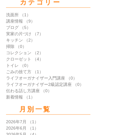
カテゴリー
洗面所
（1）
1件の記事
講座情報
（9）
9件の記事
ブログ
（5）
5件の記事
実家の片づけ
（7）
7件の記事
キッチン
（2）
2件の記事
掃除
（0）
0件の記事
コレクション
（2）
2件の記事
クローゼット
（4）
4件の記事
トイレ
（0）
0件の記事
ごみの捨て方
（1）
1件の記事
ライフオーガナイザー入門講座
（0）
0件の記事
ライフオーガナイザー2級認定講座
（0）
0件の記事
伝わる話し方講座
（0）
0件の記事
新着情報
（1）
1件の記事
月別一覧
2026年7月
（1）
1件の記事
2026年6月
（1）
1件の記事
2026年5月
（4）
4件の記事