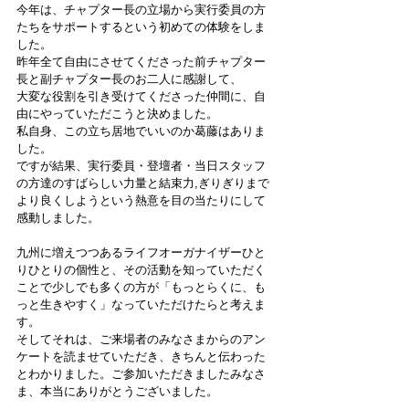
今年は、チャプター長の立場から実行委員の方
たちをサポートするという初めての体験をしま
した。
昨年全て自由にさせてくださった前チャプター
長と副チャプター長のお二人に感謝して、
大変な役割を引き受けてくださった仲間に、自
由にやっていただこうと決めました。
私自身、この立ち居地でいいのか葛藤はありま
した。
ですが結果、実行委員・登壇者・当日スタッフ
の方達のすばらしい力量と結束力,ぎりぎりまで
より良くしようという熱意を目の当たりにして
感動しました。
九州に増えつつあるライフオーガナイザーひと
りひとりの個性と、その活動を知っていただく
ことで少しでも多くの方が「もっとらくに、も
っと生きやすく」なっていただけたらと考えま
す。
そしてそれは、ご来場者のみなさまからのアン
ケートを読ませていただき、きちんと伝わった
とわかりました。ご参加いただきましたみなさ
ま、本当にありがとうございました。