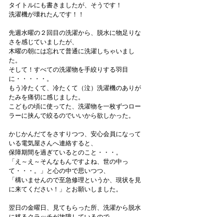
タイトルにも書きましたが、そうです！
洗濯機が壊れたんです！！
先週水曜の２回目の洗濯から、脱水に物足りな
さを感じていましたが、
木曜の朝には忘れて普通に洗濯しちゃいまし
た。
そして！すべての洗濯物を手絞りする羽目
に・・・・・。
もう冷たくて、冷たくて（泣）洗濯機のありが
たみを痛切に感じました。
こどもの頃に使ってた、洗濯物を一枚ずつロー
ラーに挟んで絞るのでいいから欲しかった。
かじかんだてをさすりつつ、安心会員になって
いる電気屋さんへ連絡すると、
保障期間を過ぎているとのこと・・・。
「え～え～そんなもんですよね、世の中っ
て・・・。」と心の中で思いつつ、
「構いませんので至急修理というか、現状を見
に来てください！」とお願いしました。
翌日の金曜日、見てもらった所、洗濯から脱水
に移るクラッチが故障しているので、