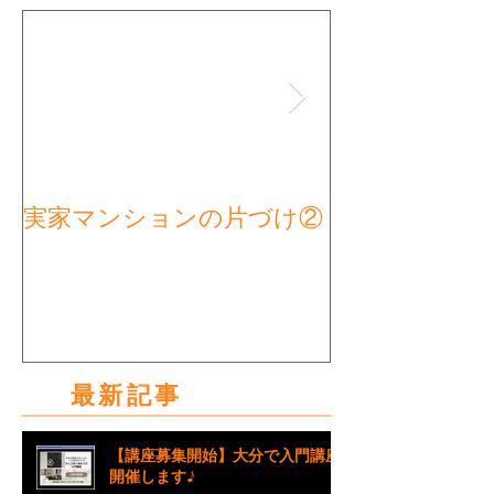
実家マンションの片づけ②
実家マンショ
タート①
最新記事
【講座募集開始】大分で入門講座
開催します♪