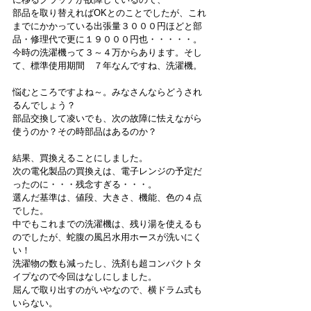
部品を取り替えればOKとのことでしたが、これ
までにかかっている出張量３０００円ほどと部
品・修理代で更に１９０００円也・・・・・。
今時の洗濯機って３～４万からあります。そし
て、標準使用期間　７年なんですね、洗濯機。
悩むところですよね～。みなさんならどうされ
るんでしょう？
部品交換して凌いでも、次の故障に怯えながら
使うのか？その時部品はあるのか？
結果、買換えることにしました。
次の電化製品の買換えは、電子レンジの予定だ
ったのに・・・残念すぎる・・・。
選んだ基準は、値段、大きさ、機能、色の４点
でした。
中でもこれまでの洗濯機は、残り湯を使えるも
のでしたが、蛇腹の風呂水用ホースが洗いにく
い！
洗濯物の数も減ったし、洗剤も超コンパクトタ
イプなので今回はなしにしました。
屈んで取り出すのがいやなので、横ドラム式も
いらない。