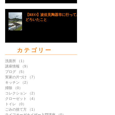
【REO】波佐見陶器市に行ってお
どろいたこと
カテゴリー
洗面所
（1）
1件の記事
講座情報
（9）
9件の記事
ブログ
（5）
5件の記事
実家の片づけ
（7）
7件の記事
キッチン
（2）
2件の記事
掃除
（0）
0件の記事
コレクション
（2）
2件の記事
クローゼット
（4）
4件の記事
トイレ
（0）
0件の記事
ごみの捨て方
（1）
1件の記事
ライフオーガナイザー入門講座
（0）
0件の記事