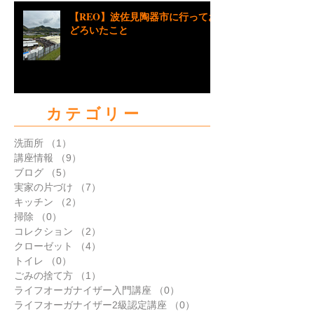
【REO】波佐見陶器市に行ってお
どろいたこと
カテゴリー
洗面所
（1）
1件の記事
講座情報
（9）
9件の記事
ブログ
（5）
5件の記事
実家の片づけ
（7）
7件の記事
キッチン
（2）
2件の記事
掃除
（0）
0件の記事
コレクション
（2）
2件の記事
クローゼット
（4）
4件の記事
トイレ
（0）
0件の記事
ごみの捨て方
（1）
1件の記事
ライフオーガナイザー入門講座
（0）
0件の記事
ライフオーガナイザー2級認定講座
（0）
0件の記事