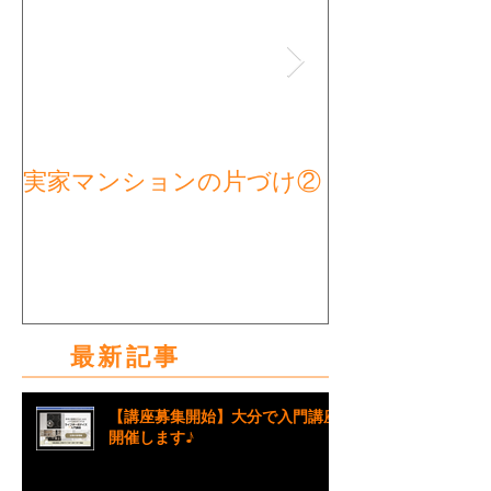
実家マンションの片づけ②
実家マンショ
タート①
最新記事
【講座募集開始】大分で入門講座
開催します♪