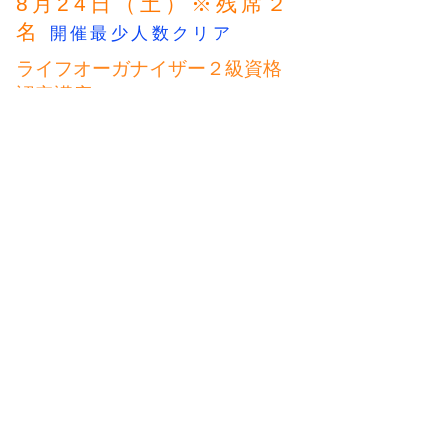
8月24日（土）※残席２
名
開催最少人数クリア
ライフオーガナイザー２級資格
認定講座
申込＋振込締め切り：8月17
日
23:59
9:30～16
:30
於：オンライン会議室（ZOOM）
定員：4名
​※当日は、事前に5分の受講説明がありま
す。9時20分にオンライン接続をお願いしま
す。
8
月29
日（土）
ライフオーガナイズ入門講座【空