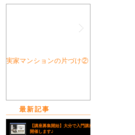
実家マンションの片づけ②
実家マンショ
タート①
最新記事
【講座募集開始】大分で入門講座
開催します♪