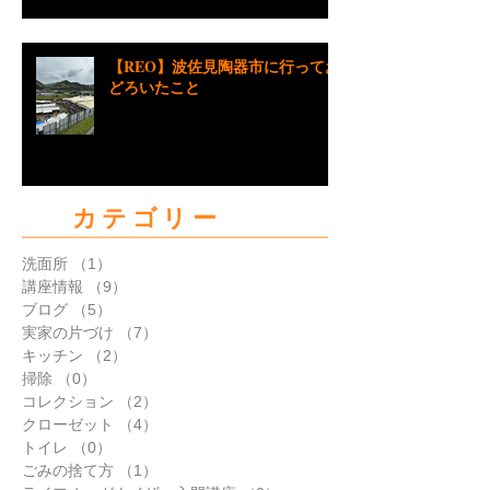
【REO】波佐見陶器市に行ってお
どろいたこと
カテゴリー
洗面所
（1）
1件の記事
講座情報
（9）
9件の記事
ブログ
（5）
5件の記事
実家の片づけ
（7）
7件の記事
キッチン
（2）
2件の記事
掃除
（0）
0件の記事
コレクション
（2）
2件の記事
クローゼット
（4）
4件の記事
トイレ
（0）
0件の記事
ごみの捨て方
（1）
1件の記事