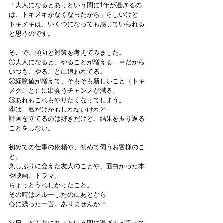
「大人になるとあっという間に1年が過ぎるの
は、トキメキがなくなったから」らしいけど
トキメキは、いくつになっても感じていられる
と思うのです。
そこで、傾向と対策を考えてみました。
①大人になると、やることが増える。⇒だから
いつも、やることに追われてる。
②経験値が増えて、そもそも新しいこと（トキ
メクこと）に出会うチャンスが減る。
③あれもこれもやりたくなってしまう。
④は、私だけかもしれないけれど
計画を立てるのは好きだけど、結果を振り返る
ことをしない。
初めての仕事の依頼や、初めて伺うお客様のこ
と。
久しぶりに会えた友人のことや、面白かった本
や映画、ドラマ。
ちょっとうれしかったこと。
その時はスルーしたのにあとから
心に残った一言。ありませんか？
毎日、どんなにあっという間に過ぎると言って